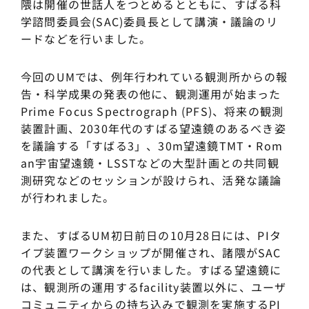
隈は開催の世話人をつとめるとともに、すばる科
学諮問委員会(SAC)委員長として講演・議論のリ
ードなどを行いました。
今回のUMでは、例年行われている観測所からの報
告・科学成果の発表の他に、観測運用が始まった
Prime Focus Spectrograph (PFS)、将来の観測
装置計画、2030年代のすばる望遠鏡のあるべき姿
を議論する「すばる3」、30m望遠鏡TMT・Rom
an宇宙望遠鏡・LSSTなどの大型計画との共同観
測研究などのセッションが設けられ、活発な議論
が行われました。
また、すばるUM初日前日の10月28日には、PIタ
イプ装置ワークショップが開催され、諸隈がSAC
の代表として講演を行いました。すばる望遠鏡に
は、観測所の運用するfacility装置以外に、ユーザ
コミュニティからの持ち込みで観測を実施するPI