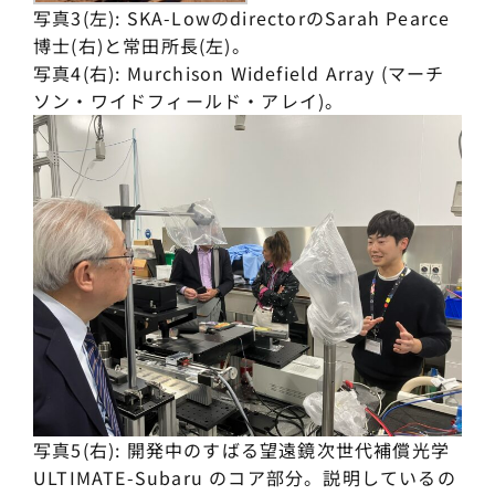
写真3(左): SKA-LowのdirectorのSarah Pearce
博士(右)と常田所長(左)。
写真4(右): Murchison Widefield Array (マーチ
ソン・ワイドフィールド・アレイ)。
写真5(右): 開発中のすばる望遠鏡次世代補償光学
ULTIMATE-Subaru のコア部分。説明しているの