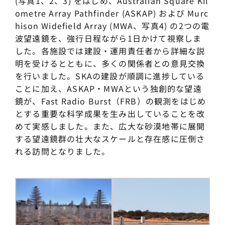
(写真1、2、3) をはじめ、Australian Square Kil
ometre Array Pathfinder (ASKAP) および Murc
hison Widefield Array (MWA、写真4) の2つの電
波望遠鏡を、強行日程ながら1日かけて視察しま
した。各施設では建設・運用責任者から詳細な説
明を受けるとともに、多くの関係者との意見交換
を行いました。SKAの建設が順調に進捗している
ことに加え、ASKAP・MWAという独創的な望遠
鏡が、Fast Radio Burst（FRB）の観測をはじめ
とする重要な科学成果を生み出していることを改
めて実感しました。また、広大な砂漠地帯に展開
する望遠鏡群の壮大なスケールと存在感に圧倒さ
れる訪問となりました。