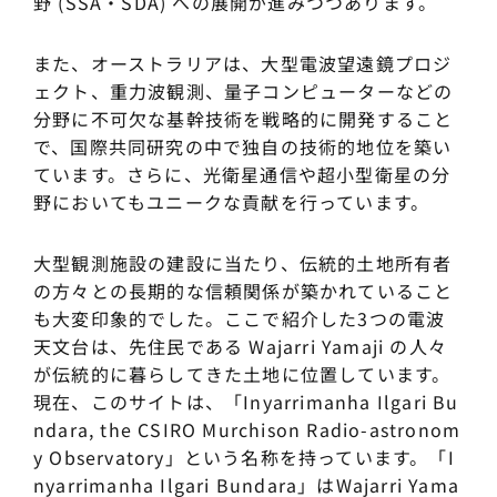
野 (SSA・SDA) への展開が進みつつあります。
また、オーストラリアは、大型電波望遠鏡プロジ
ェクト、重力波観測、量子コンピューターなどの
分野に不可欠な基幹技術を戦略的に開発すること
で、国際共同研究の中で独自の技術的地位を築い
ています。さらに、光衛星通信や超小型衛星の分
野においてもユニークな貢献を行っています。
大型観測施設の建設に当たり、伝統的土地所有者
の方々との長期的な信頼関係が築かれていること
も大変印象的でした。ここで紹介した3つの電波
天文台は、先住民である Wajarri Yamaji の人々
が伝統的に暮らしてきた土地に位置しています。
現在、このサイトは、「Inyarrimanha Ilgari Bu
ndara, the CSIRO Murchison Radio-astronom
y Observatory」という名称を持っています。「I
nyarrimanha Ilgari Bundara」はWajarri Yama