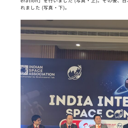
eration」を行いました (写真・上)。その
れました (写真・下)。