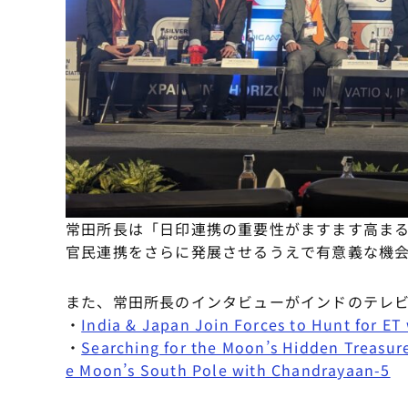
常田所長は「日印連携の重要性がますます高ま
官民連携をさらに発展させるうえで有意義な機
また、常田所長のインタビューがインドのテレ
・
India & Japan Join Forces to Hunt for ET
・
Searching for the Moon’s Hidden Treasur
e Moon’s South Pole with Chandrayaan-5