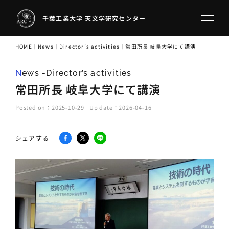
千葉工業大学 天文学研究センター
HOME
｜
News
｜
Director’s activities
｜
常田所長 岐阜大学にて講演
News -Director’s activities
常田所長 岐阜大学にて講演
Posted on：
2025-10-29
Up date：
2026-04-16
シェアする