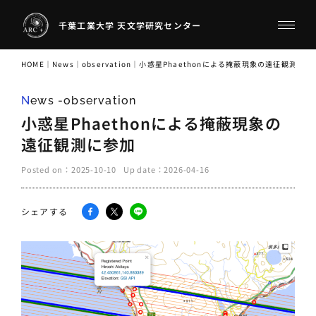
千葉工業大学 天文学研究センター
HOME
｜
News
｜
observation
｜
小惑星Phaethonによる掩蔽現象の遠征観測に参
News -observation
小惑星Phaethonによる掩蔽現象の
遠征観測に参加
Posted on：
2025-10-10
Up date：
2026-04-16
シェアする