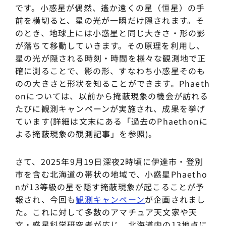
です。小惑星が偶然、遙か遠くの星（恒星）の手
前を横切ると、星の光が一瞬だけ隠されます。そ
のとき、地球上には小惑星と同じ大きさ・形の影
が落ちて移動していきます。その原理を利用し、
星の光が隠される時刻・時間を様々な観測地で正
確に測ることで、影の形、すなわち小惑星そのも
のの大きさと形状を知ることができます。Phaeth
onについては、以前から掩蔽現象の機会が訪れる
たびに観測キャンペーンが実施され、成果を挙げ
ています(詳細は文末にある「過去のPhaethonに
よる掩蔽現象の観測記事」を参照)。
さて、2025年9月19日深夜2時頃に伊達市・登別
市を含む北海道の帯状の地域で、小惑星Phaetho
nが13等級の星を隠す掩蔽現象が起こることが予
報され、今回も
観測キャンペーン
が企画されまし
た。これに対して多数のアマチュア天文家や天
文・惑星科学研究者が応じ、北海道内の13地点に