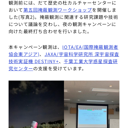
観測前には、だて歴史の杜カルチャーセンターに
おいて
​第五回掩蔽観測ワークショップ
を開催しま
した(写真2)。掩蔽観測に関連する研究課題や技術
について議論を交わし、夜の観測キャンペーンに
向けた最終打ち合わせを行いました。
本キャンペーン観測は、
IOTA/EA(国際掩蔽観測者
協会東アジア)
、
JAXA/宇宙科学研究所 深宇宙探査
技術実証機 DESTINY+
、
千葉工業大学惑星探査研
究センター
の支援を受けています。