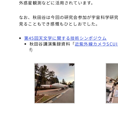
外惑星観測などに活用されています。
なお、秋田谷は今回の研究会参加が宇宙科学研
見ることもでき感慨もひとしおでした。
第45回天文学に関する技術シンポジウム
秋田谷講演集録資料「
近紫外線カメラSCU
f)