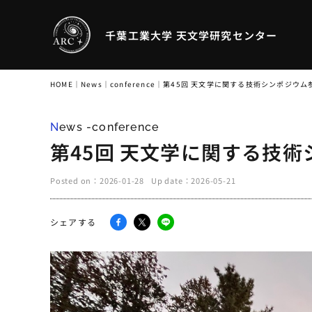
千葉工業大学 天文学研究センター
HOME
｜
News
｜
conference
｜
第45回 天文学に関する技術シンポジウム
News -conference
第45回 天文学に関する技
Posted on：
2026-01-28
Up date：
2026-05-21
シェアする