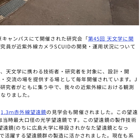
相模原キャンパスにて開催された研究会「
第45回 天文学に関
究員が近紫外線カメラSCUIDの開発・運用状況について
て、天文学に携わる技術者・研究者を対象に、設計・開
・交流の場を提供する場として毎年開催されています。J
学研究者がともに集う中で、我々の近紫外線における観測
となりました。
る
1.3ｍ赤外線望遠鏡
の見学会も開催されました。この望遠
ては当時最大口径の光学望遠鏡です。この望遠鏡の製作技術
タ望遠鏡(のちに広島大学に移設されかなた望遠鏡となっ
内外で活躍する望遠鏡群の製造に活かされました。現在も系