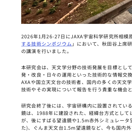
2026年1月26-27日にJAXA宇宙科学研究所
する技術シンポジウム
」において、秋田谷上席研
の講演を行いました。
本研究会は、天文学分野の技術発展を目標とし
発・改良・日々の運用といった技術的な情報交換
AXAや国立天文台の技術者、国内の多くの天文
技術やその実現について報告を行う貴重な機会
研究会終了後には、宇宙研構内に設置されてい
鏡は、1988年に建設された、経緯台方式とし
が、後にすばる望遠鏡や1.5m赤外シミュレー
た)、ぐんま天文台1.5m望遠鏡など、今も国