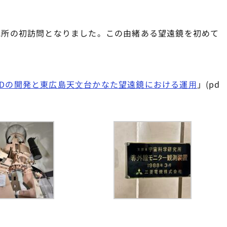
究所の初訪問となりました。この由緒ある望遠鏡を初めて
IDの開発と東広島天⽂台かなた望遠鏡における運⽤
」(pd